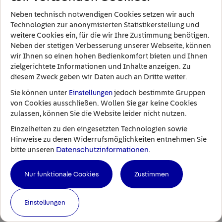
Meter
Neben technisch notwendigen Cookies setzen wir auch
Technologien zur anonymisierten Statistikerstellung und
weitere Cookies ein, für die wir Ihre Zustimmung benötigen.
Wie läuft der Smart-Meter-Einbau ab?
Neben der stetigen Verbesserung unserer Webseite, können
wir Ihnen so einen hohen Bedienkomfort bieten und Ihnen
zielgerichtete Informationen und Inhalte anzeigen. Zu
diesem Zweck geben wir Daten auch an Dritte weiter.
Was passiert mit den Daten aus dem Smart
Meter?
Sie können unter
Einstellungen
jedoch bestimmte Gruppen
von Cookies ausschließen. Wollen Sie gar keine Cookies
zulassen, können Sie die Website leider nicht nutzen.
Wie funktioniert die Datenübertragung beim
Einzelheiten zu den eingesetzten Technologien sowie
Smart Meter?
Hinweise zu deren Widerrufsmöglichkeiten entnehmen Sie
Datenschutzinformationen
bitte unseren
.
Nur funktionale Cookies
Zustimmen
Wie oft werden die Messdaten übertragen?
Einstellungen
Wie sicher sind Smart Meter?