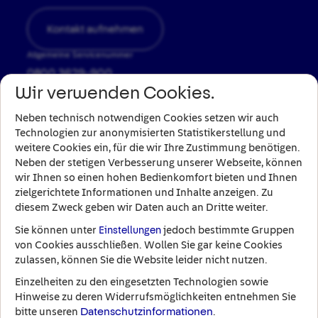
Kontakt aufnehmen
Allgemeine Servicenummer
0800 3629-900
Wir verwenden Cookies.
Störungsnummern:
0800 3629-477
Neben technisch notwendigen Cookies setzen wir auch
(Strom)
Technologien zur anonymisierten Statistikerstellung und
0800 3629-447
(Gas)
weitere Cookies ein, für die wir Ihre Zustimmung benötigen.
0800 3629-497
(Wasser)
Neben der stetigen Verbesserung unserer Webseite, können
Netze BW im Social Web
wir Ihnen so einen hohen Bedienkomfort bieten und Ihnen
LinkedIn
Instagram
Youtube
zielgerichtete Informationen und Inhalte anzeigen. Zu
diesem Zweck geben wir Daten auch an Dritte weiter.
Darauf sind wir stolz
Sie können unter
Einstellungen
jedoch bestimmte Gruppen
von Cookies ausschließen. Wollen Sie gar keine Cookies
zulassen, können Sie die Website leider nicht nutzen.
Einzelheiten zu den eingesetzten Technologien sowie
Hinweise zu deren Widerrufsmöglichkeiten entnehmen Sie
Datenschutzinformationen
bitte unseren
.