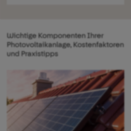
Wichtige Komponenten Ihrer
Photovoltaikanlage, Kostenfaktoren
und Praxistipps