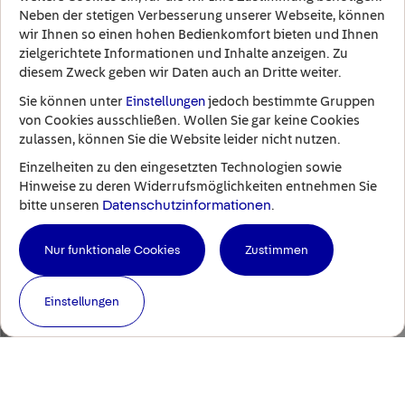
Komfort-Cookies aktivieren
Neben der stetigen Verbesserung unserer Webseite, können
wir Ihnen so einen hohen Bedienkomfort bieten und Ihnen
zielgerichtete Informationen und Inhalte anzeigen. Zu
Ihre Einstellungen können Sie jederzeit auf
diesem Zweck geben wir Daten auch an Dritte weiter.
unserer
Datenschutzseite
ändern.
Sie können unter
Einstellungen
jedoch bestimmte Gruppen
von Cookies ausschließen. Wollen Sie gar keine Cookies
zulassen, können Sie die Website leider nicht nutzen.
Einzelheiten zu den eingesetzten Technologien sowie
Hinweise zu deren Widerrufsmöglichkeiten entnehmen Sie
Datenschutzinformationen
bitte unseren
.
Wir kümmern uns drum.
Aktuelle Störungen
Nur funktionale Cookies
Zustimmen
Hier können Sie Störungen Ihrer
Strom-
oder
Gasversorgung
suchen, melden oder sich für unseren kostenlosen
Einstellungen
Benachrichtigungsservice anmelden. Alles rund um die Uhr,
bequem online.
Störung suchen
Postleitzahl