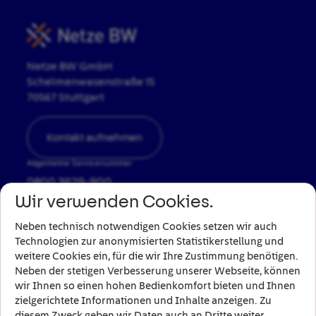
Netze BW GmbH
Schelmenwasenstraße 15
70567 Stuttgart
Kontakt aufnehmen
Allgemeine Servicenummer
0800 3629-900
Wir verwenden Cookies.
Störungsnummern:
0800 3629-477
Neben technisch notwendigen Cookies setzen wir auch
(Strom)
Technologien zur anonymisierten Statistikerstellung und
0800 3629-447
(Gas)
weitere Cookies ein, für die wir Ihre Zustimmung benötigen.
0800 3629-497
(Wasser)
Neben der stetigen Verbesserung unserer Webseite, können
Netze BW im Social Web
wir Ihnen so einen hohen Bedienkomfort bieten und Ihnen
LinkedIn
Instagram
Youtube
zielgerichtete Informationen und Inhalte anzeigen. Zu
diesem Zweck geben wir Daten auch an Dritte weiter.